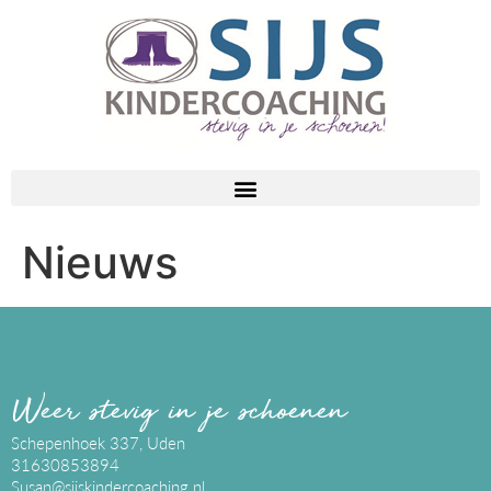
Nieuws
Weer stevig in je schoenen
Schepenhoek 337, Uden
31630853894
Susan@sijskindercoaching.nl