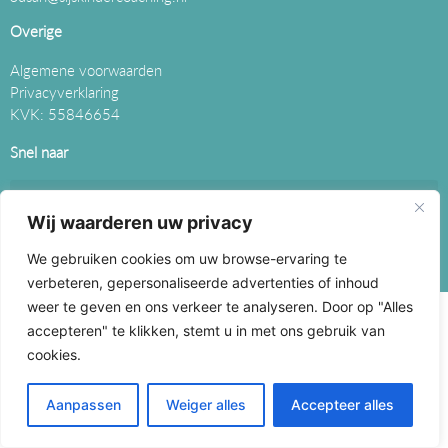
Overige
Algemene voorwaarden
Privacyverklaring
KVK: 55846654
Snel naar
Wij waarderen uw privacy
We gebruiken cookies om uw browse-ervaring te
Brink Multimedia © 2026 All rights reserved
verbeteren, gepersonaliseerde advertenties of inhoud
weer te geven en ons verkeer te analyseren. Door op "Alles
accepteren" te klikken, stemt u in met ons gebruik van
cookies.
Aanpassen
Weiger alles
Accepteer alles