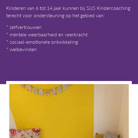
Kinderen van 6 tot 14 jaar kunnen bij SIJS Kindercoaching
terecht voor ondersteuning op het gebied van:
* zelfvertrouwen
* mentale weerbaarheid en veerkracht
* sociaal-emotionele ontwikkeling
* welbevinden