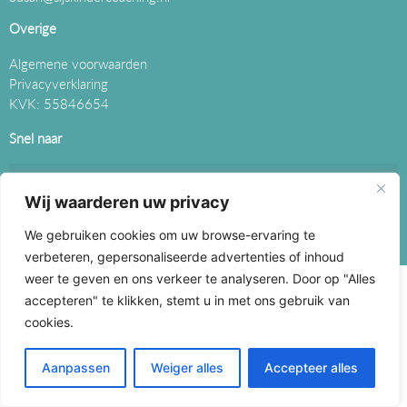
Overige
Algemene voorwaarden
Privacyverklaring
KVK: 55846654
Snel naar
Wij waarderen uw privacy
We gebruiken cookies om uw browse-ervaring te
Brink Multimedia © 2026 All rights reserved
verbeteren, gepersonaliseerde advertenties of inhoud
weer te geven en ons verkeer te analyseren. Door op "Alles
accepteren" te klikken, stemt u in met ons gebruik van
cookies.
Aanpassen
Weiger alles
Accepteer alles