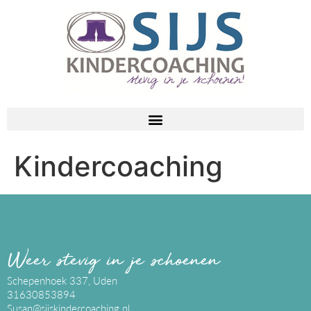
Kindercoaching
Weer stevig in je schoenen
Schepenhoek 337, Uden
31630853894
Susan@sijskindercoaching.nl